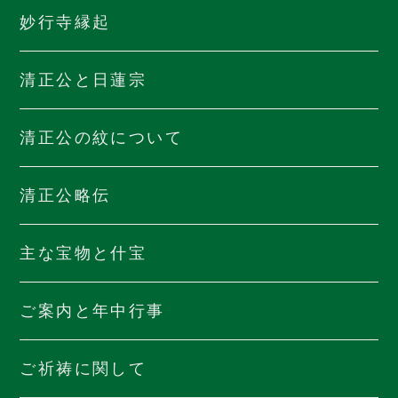
妙行寺縁起
清正公と日蓮宗
清正公の紋について
清正公略伝
主な宝物と什宝
ご案内と年中行事
ご祈祷に関して